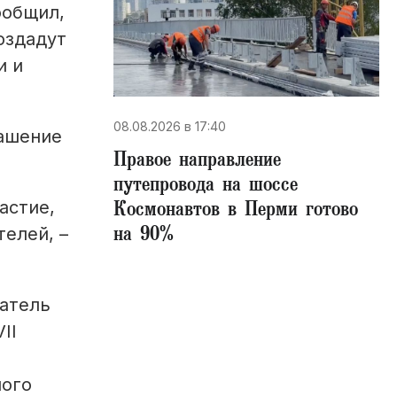
ообщил,
оздадут
и и
08.08.2026 в 17:40
рашение
Правое направление
путепровода на шоссе
Космонавтов в Перми готово
астие,
на 90%
елей, –
датель
II
ного