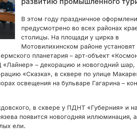
развитию промышленного тур
В этом году праздничное оформлен
предусмотрено во всех районах кра
столицы. На площади у цирка в
Мотовилихинском районе установят 
ермского планетария – арт-объект «Космо
Ц «Лайнер» – декорацию и новогодний шар, 
орацию «Сказка», в сквере по улице Макаре
порах освещения на бульваре Гагарина – ко
довского, в сквере у ПДНТ «Губерния» и н
язева появится новогодняя иллюминация, а
лых ели.