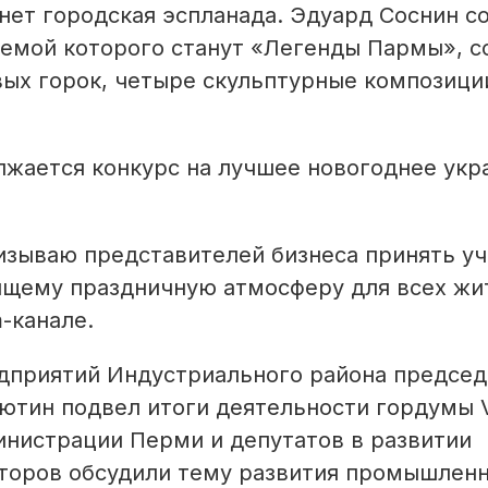
анет городская эспланада. Эдуард Соснин с
темой которого станут «Легенды Пармы», с
вых горок, четыре скульптурные композици
лжается конкурс на лучшее новогоднее ук
ризываю представителей бизнеса принять уч
ящему праздничную атмосферу для всех жит
-канале.
едприятий Индустриального района предсе
тин подвел итоги деятельности гордумы V
инистрации Перми и депутатов в развитии
кторов обсудили тему развития промышлен