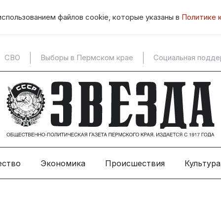
использованием файлов cookie, которые указаны в
Политике 
СВО
Выборы в Пермском крае
Социальная подд
ество
Экономика
Происшествия
Культура