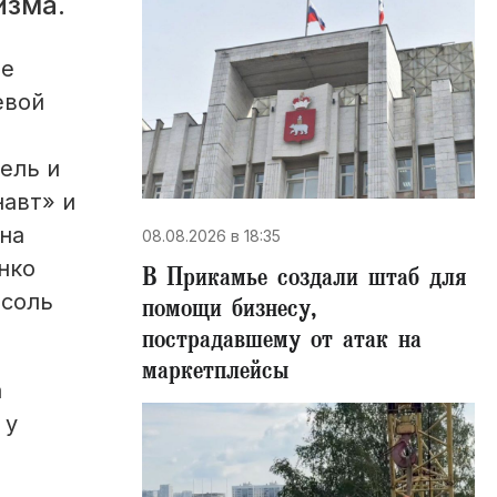
изма.
ие
евой
ель и
навт» и
на
08.08.2026 в 18:35
нко
В Прикамье создали штаб для
нсоль
помощи бизнесу,
пострадавшему от атак на
маркетплейсы
а
 у