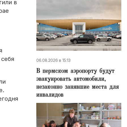
тили в
рае
я
 себя
06.08.2026 в 15:13
В пермском аэропорту будут
эвакуировать автомобили,
ли
незаконно занявшие места для
e.
инвалидов
егодня