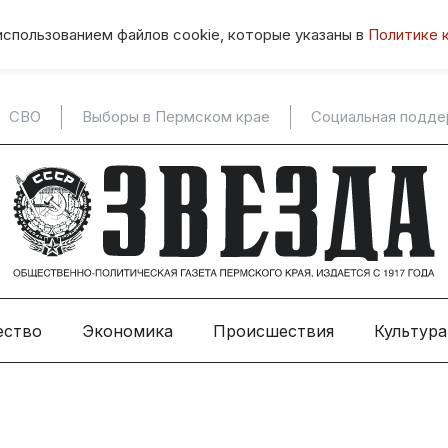
использованием файлов cookie, которые указаны в
Политике 
СВО
Выборы в Пермском крае
Социальная подд
ество
Экономика
Происшествия
Культура