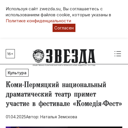
Используя сайт zwezda.su, Вы соглашаетесь с
использованием файлов cookie, которые указаны в
Политике конфиденциальности
Согласен
16+
Главные темы
80 лет Победы
Культура
Молодежная столица РФ
СВО
Коми-Пермяцкий национальный
Выборы в Пермском крае
драматический театр примет
Социальная поддержка
участие в фестивале «Комедiя-Фест»
Инфраструктура
Благоустройство
01.04.2025
Автор: Наталья Земскова