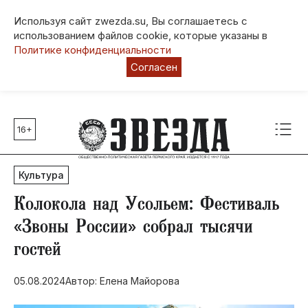
Используя сайт zwezda.su, Вы соглашаетесь с
использованием файлов cookie, которые указаны в
Политике конфиденциальности
Согласен
16+
Главные темы
80 лет Победы
Культура
Молодежная столица РФ
СВО
Колокола над Усольем: Фестиваль
Выборы в Пермском крае
«Звоны России» собрал тысячи
Социальная поддержка
гостей
Инфраструктура
Благоустройство
05.08.2024
Автор: Елена Майорова