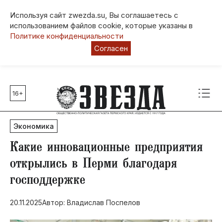
Используя сайт zwezda.su, Вы соглашаетесь с
использованием файлов cookie, которые указаны в
Политике конфиденциальности
Согласен
16+
Главные темы
80 лет Победы
Экономика
Молодежная столица РФ
СВО
Какие инновационные предприятия
Выборы в Пермском крае
открылись в Перми благодаря
Социальная поддержка
господдержке
Инфраструктура
Благоустройство
20.11.2025
Автор: Владислав Поспелов