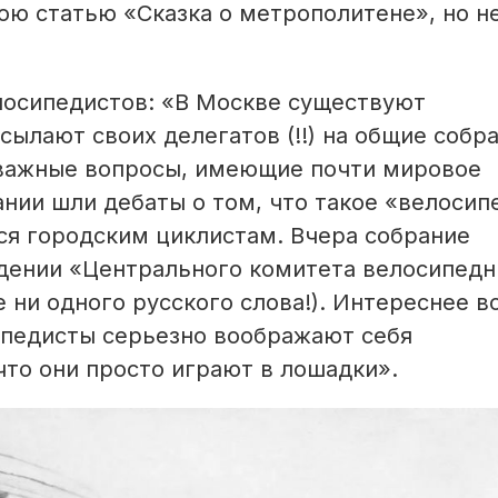
ою статью «Сказка о метрополитене», но н
лосипедистов: «В Москве существуют
сылают своих делегатов (!!) на общие собр
 важные вопросы, имеющие почти мировое
брании шли дебаты о том, что такое «велоси
я городским цик­листам. Вчера собрание
дении «Центрального комитета велосипед
 ни одного русского слова!). Интереснее вс
ипедисты серьезно воображают себя
то они просто играют в лошадки».