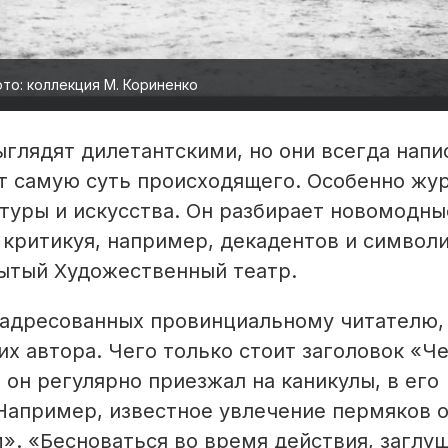
то: коллекция М. Кориненко
глядят дилетантскими, но они всегда напи
ает самую суть происходящего. Особенно жу
атуры и искусства. Он разбирает новомодны
 критикуя, например, декадентов и символи
крытый Художественный театр.
 адресованных провинциальному читателю,
х автора. Чего только стоит заголовок «Че
 он регулярно приезжал на каникулы, в его
 Например, известное увлечение пермяков 
. «Бесноваться во время действия, заглу