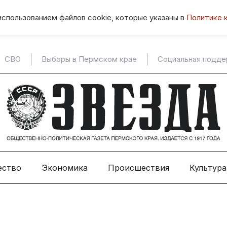
использованием файлов cookie, которые указаны в
Политике 
СВО
Выборы в Пермском крае
Социальная подд
ество
Экономика
Происшествия
Культура