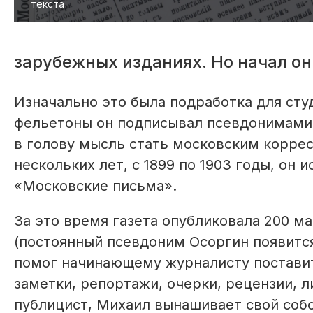
текста
зарубежных изданиях. Но начал он
Изначально это была подработка для сту
фельетоны он подписывал псевдонимами М
в голову мысль стать московским корре
нескольких лет, с 1899 по 1903 годы, он
«Московские письма».
За это время газета опуб­ликовала 200 
(постоянный псевдоним Осоргин появится
помог начинающему журналисту поставит
заметки, репортажи, очерки, рецензии, л
публицист, Михаил вынашивает свой собс