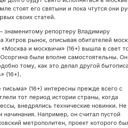
ще долго будут свято исполняться в Москве
мле стоят его святыни и пока чтутся они р
рвых своих статей.
 – знаменитому репортеру Владимиру
на Хитров рынок, описывая обитателей мос
 «Москва и москвичи» (16+) вышла в свет т
я Осоргина были вполне самостоятельны. Он
добно тому, как это делал другой бытопис
 (16+).
письма» (16+) интересны прежде всего с
тлели тот период истории страны, когда
ссы, внедрялись технические новинки. Не
 начинания. Например, он считал пустой
ковский метрополитен, проект которого бы