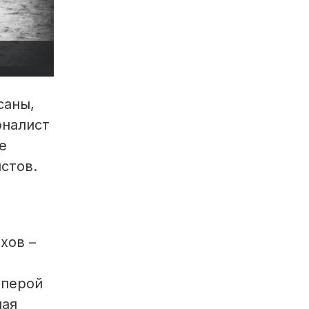
саны,
рналист
е
стов.
хов –
оперой
шая