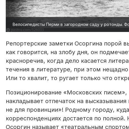
Велосипедисты Перми в загородном саду у ротонды. Фо
Репортерские заметки Осоргина порой вы
как говорится, на злобу дня, он подмеч
красноречив, когда дело касается литер
течения в литературе, при этом нещадно
Или то хвалит, то ругает только что от
Позиционирование «Мос­ковских писем»,
накладывает отпечаток на высказывания и
не для провинции»! Родному городу, куда
корреспонденциях достается по полной.
Осоргин называет «театральным спортом»