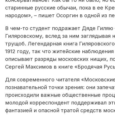
консервативное? Как бы то ни было, но е
старинные русские обычаи, пока в ее Кре
народом», – пишет Осоргин в одной из пе
В чем-то студент подражает Дяде Гиляю
Гиляровскому, вслед за ним заглядывая 
трущоб. Легендарная книга Гиляровского
1912 году, так что житейские наблюдени
описывает разряды московских нищих, по
Сергей Максимов в книге «Бродячая Русь»
Для современного читателя «Московские 
познавательной точки зрения: они запеча
происходили важные общественные проце
молодой корреспондент поддерживал эти
фантазией и опасной тратой средств мос