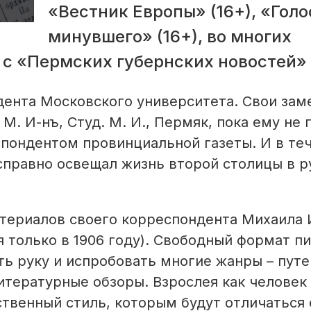
«Вестник Европы» (16+), «Голо
минувшего» (16+), во многих
 с «Пермских губернских новостей» 
дента Мос­ковского университета. Свои зам
. И-нъ, Студ. М. И., Пермяк, пока ему не
спондентом провинциальной газеты. И в те
 исправно освещал жизнь второй столицы в 
материалов своего корреспондента Михаила
 только в 1906 году). Свободный формат п
ь руку и испробовать многие жанры – пут
итературные обзоры. Взрос­лея как человек
твенный стиль, которым будут отличаться 