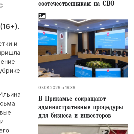
соотечественникам на СВО
с
(16+).
етки и
 пришла
чение
рубрике
07.08.2026 в 19:36
 Ильина
В Прикамье сокращают
исьма
административные процедуры
евые
для бизнеса и инвесторов
 и
его