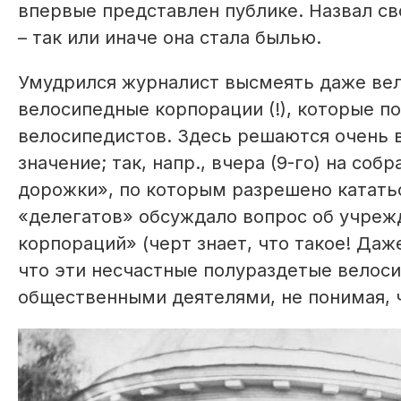
впервые представлен публике. Назвал св
– так или иначе она стала былью.
Умудрился журналист высмеять даже ве
велосипедные корпорации (!), которые по
велосипедистов. Здесь решаются очень
значение; так, напр., вчера (9-го) на со
дорожки», по которым разрешено кататьс
«делегатов» обсуждало вопрос об учреж
корпораций» (черт знает, что такое! Даже
что эти несчастные полураздетые велос
общественными деятелями, не понимая, ч