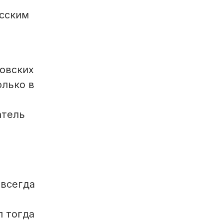
усским
ковских
олько в
атель
 всегда
л тогда