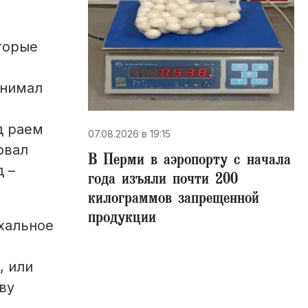
торые
онимал
е
д раем
07.08.2026 в 19:15
овал
В Перми в аэропорту с начала
д –
года изъяли почти 200
килограммов запрещенной
продукции
схальное
, или
ву