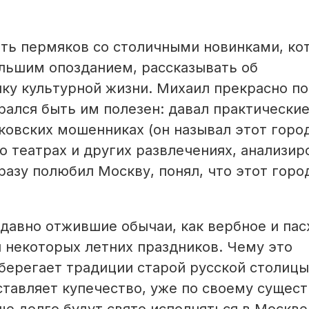
ить пермяков со столичными новинками, ко
ольшим опозданием, рассказывать об
ику культурной жизни. Михаил прекрасно п
рался быть им полезен: давал практически
ковских мошенниках (он называл этот горо
 теат­рах и других развлечениях, анализир
азу полюбил Москву, понял, что этот горо
 давно отжившие обычаи, как вербное и па
и некоторых летних праздников. Чему это
оберегает традиции старой русской столицы
ставляет купечество, уже по своему сущест