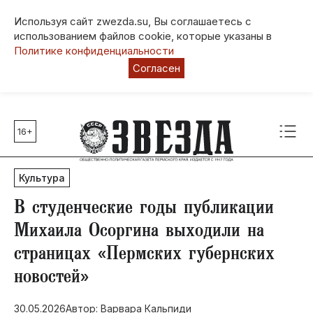
Используя сайт zwezda.su, Вы соглашаетесь с
использованием файлов cookie, которые указаны в
Политике конфиденциальности
Согласен
16+
Главные темы
80 лет Победы
Культура
Молодежная столица РФ
СВО
В студенческие годы публикации
Выборы в Пермском крае
Михаила Осоргина выходили на
Социальная поддержка
страницах «Пермских губернских
Инфраструктура
новостей»
Благоустройство
30.05.2026
Автор: Варвара Кальпиди