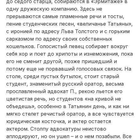
до седого старца, собираются в «Эрмитаже» в
одну дружескую компанию. Здесь не
прерываются самые пламенные речи и тосты,
пение студенческих песен, «величанье Татьяны»,
с иронией по адресу Льва Толстого и с горьким
сарказмом по адресу своих собственных
кошельков. Голосистый певец собирает вокруг
себя хор и поет до хрипоты и изнеможения, пока
его не сменит другой, позже пришедший и
потому еще не порвавший голосовых связок. На
столе, среди пус­тых бутылок, стоит старый
студент, знаменитый русский оратор, весьма
прославленный адвокат П., рекою льется его
цветистая речь, но студентов «на кривой не
объедешь», особенно в Татьянин день, и как ни
мягко стелет речистый оратор, а все чувствуется
юридическая косточка, и актер остается
актером. Столпу адвокатуры неистово
аплодируют, но он ушел – и о нем позабыли. Все