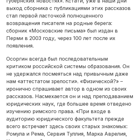
губернских новостях». Кстати, уже в наши дни
выход сборника с публикация­ми этих рассказов
стал первой ласточкой полноценного
возвращения писателя на родные берега:
сборник «Московские письма» был издан в
Перми в 2003 году, через 100 лет после их
появления.
Осоргин всегда был последовательным
критиком российской системы образования. Он
не удержался посмеяться над привычным даже
нам «аттестатом зрелости». «Физической?» –
иронично спрашивает автор в одном из своих
рассказов. Насмехается он и над преподаванием
юридических наук, где большее время отведено
изучению римского права. «При входе в
аудиторию юридического факультета прежде
всего встречает здесь своих старых знакомых:
Ромула и Рема, Сервия Туллия, Марка Аврелия,