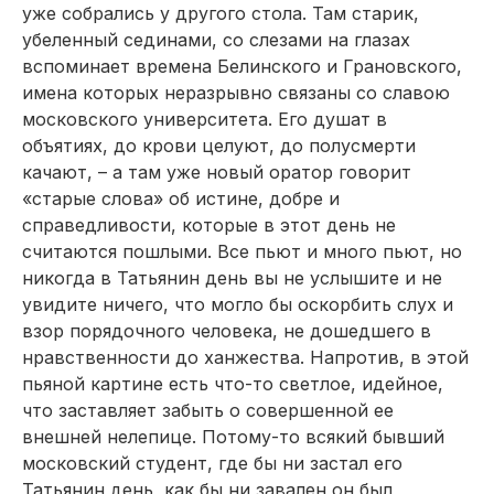
уже собрались у другого стола. Там старик,
убеленный сединами, со слезами на глазах
вспоминает времена Белинского и Грановского,
имена которых неразрывно связаны со славою
московского университета. Его душат в
объятиях, до крови целуют, до полусмерти
качают, – а там уже новый оратор говорит
«старые слова» об истине, доб­ре и
справедливости, которые в этот день не
считаются пошлыми. Все пьют и много пьют, но
никогда в Татьянин день вы не услышите и не
увидите ничего, что могло бы оскорбить слух и
взор порядочного человека, не дошедшего в
нравственности до ханжества. Напротив, в этой
пьяной картине есть что-то светлое, идейное,
что заставляет забыть о совершенной ее
внешней нелепице. Потому-то всякий бывший
московский студент, где бы ни застал его
Татьянин день, как бы ни завален он был