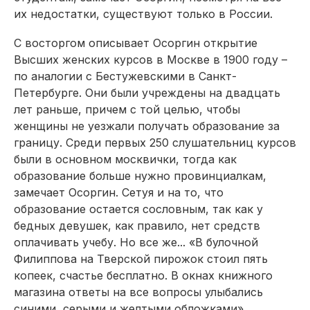
их недостатки, существуют только в России.
С восторгом описывает Осоргин открытие
Высших женских курсов в Москве в 1900 году –
по аналогии с Бес­тужевскими в Санкт-
Петербурге. Они были учреждены на двадцать
лет раньше, причем с той целью, чтобы
женщины не уезжали получать образование за
границу. Среди первых 250 слушательниц курсов
были в основном москвички, тогда как
образование больше нужно провинциалкам,
замечает Осоргин. Сетуя и на то, что
образование остается сословным, так как у
бедных девушек, как правило, нет средств
оплачивать учебу. Но все же... «В булочной
Филиппова на Тверской пирожок стоил пять
копеек, счастье бесплатно. В окнах книжного
магазина ответы на все вопросы улыбались
синими, серыми и желтыми обложками».