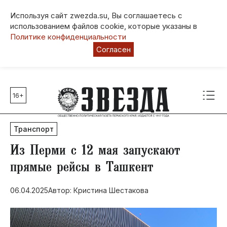
Используя сайт zwezda.su, Вы соглашаетесь с
использованием файлов cookie, которые указаны в
Политике конфиденциальности
Согласен
16+
Главные темы
80 лет Победы
Транспорт
Молодежная столица РФ
СВО
​Из Перми с 12 мая запускают
Выборы в Пермском крае
прямые рейсы в Ташкент
Социальная поддержка
06.04.2025
Автор: Кристина Шестакова
Инфраструктура
Благоустройство