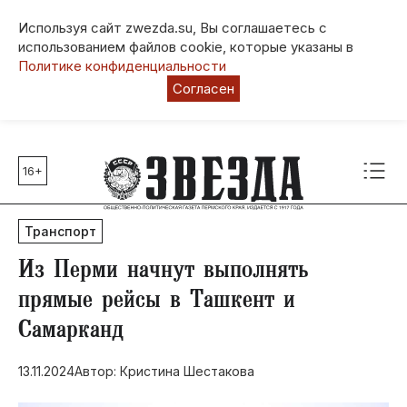
Используя сайт zwezda.su, Вы соглашаетесь с
использованием файлов cookie, которые указаны в
Политике конфиденциальности
Согласен
16+
Главные темы
80 лет Победы
Транспорт
Молодежная столица РФ
СВО
​Из Перми начнут выполнять
Выборы в Пермском крае
прямые рейсы в Ташкент и
Социальная поддержка
Самарканд
Инфраструктура
Благоустройство
13.11.2024
Автор: Кристина Шестакова