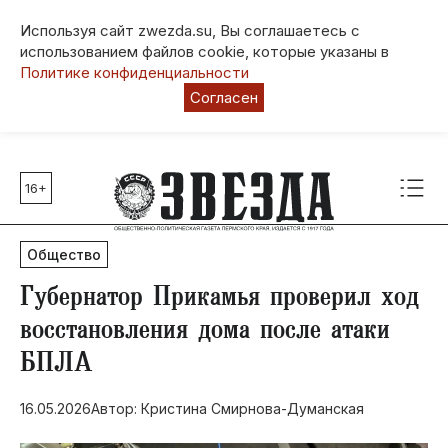
Используя сайт zwezda.su, Вы соглашаетесь с
использованием файлов cookie, которые указаны в
Политике конфиденциальности
Согласен
16+
Главные темы
80 лет Победы
Общество
Молодежная столица РФ
СВО
Губернатор Прикамья проверил ход
Выборы в Пермском крае
восстановления дома после атаки
Социальная поддержка
БПЛА
Инфраструктура
Благоустройство
16.05.2026
Автор: Кристина Смирнова-Думанская