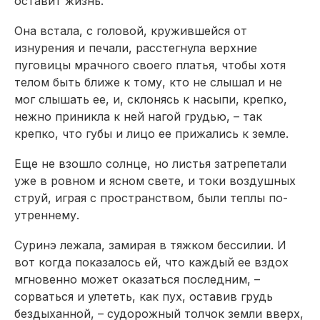
оставит жизнь.
Она встала, с головой, кружившейся от
изнурения и печали, расстегнула верхние
пуговицы мрачного своего платья, чтобы хотя
телом быть ближе к тому, кто не слышал и не
мог слышать ее, и, склонясь к насыпи, крепко,
нежно приникла к ней нагой грудью, – так
крепко, что губы и лицо ее прижались к земле.
Еще не взошло солнце, но листья затрепетали
уже в ровном и ясном свете, и токи воздушных
струй, играя с пространством, были теплы по-
утреннему.
Суринэ лежала, замирая в тяжком бессилии. И
вот когда показалось ей, что каждый ее вздох
мгновенно может оказаться последним, –
сорваться и улететь, как пух, оставив грудь
бездыханной, – судорожный толчок земли вверх,