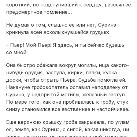
короткий, но подступивший к сердцу, рассеял ее
предсмертное томление…
Не думая о том, слышно ее или нет, Суринэ
крикнула всей всколыхнувшейся грудью:
– Пьер! Мой Пьер! Я здесь, и ты сейчас будешь
со мной!
Она быстро обежала вокруг могилы, ища какого-
нибудь орудия, заступа, кирки, палки, куска
доски, чтобы отрыть Пьера. Судьба помогла ей.
Накануне гробокопатель оставил неподалеку от
Суринэ, у недорытой могилы, железный заступ.
По мере того, как она пробивалась к гробу, стук
снизу становился все явственнее и настойчивее.
Еще верхнюю крышку гроба закрывала, по углам
ее, земля, как Суринэ, с силой, какая никогда, ни
ранее, ни потом, не вспыхивала в ней, откинула