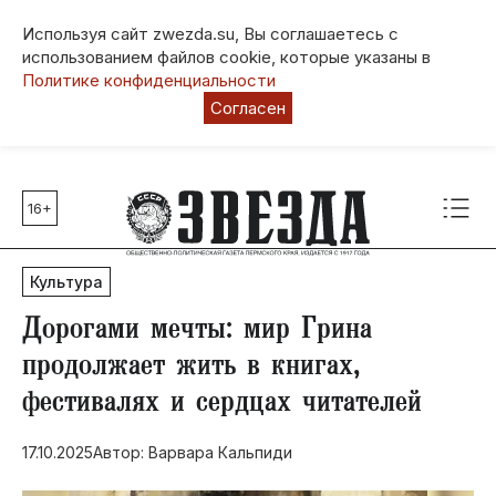
Используя сайт zwezda.su, Вы соглашаетесь с
использованием файлов cookie, которые указаны в
Политике конфиденциальности
Согласен
16+
Главные темы
80 лет Победы
Культура
Молодежная столица РФ
СВО
Дорогами мечты: мир Грина
Выборы в Пермском крае
продолжает жить в книгах,
Социальная поддержка
фестивалях и сердцах читателей
Инфраструктура
Благоустройство
17.10.2025
Автор: Варвара Кальпиди