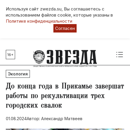
Используя сайт zwezda.su, Вы соглашаетесь с
использованием файлов cookie, которые указаны в
Политике конфиденциальности
Согласен
16+
Главные темы
80 лет Победы
Экология
Молодежная столица РФ
СВО
До конца года в Прикамье завершат
Выборы в Пермском крае
работы по рекультивации трех
Социальная поддержка
городских свалок
Инфраструктура
Благоустройство
01.08.2024
Автор: Александр Матвеев