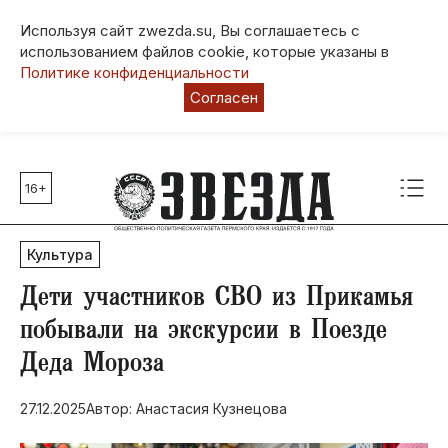
Используя сайт zwezda.su, Вы соглашаетесь с
использованием файлов cookie, которые указаны в
Политике конфиденциальности
Согласен
16+
Главные темы
80 лет Победы
Культура
Молодежная столица РФ
СВО
​Дети участников СВО из Прикамья
Выборы в Пермском крае
побывали на экскурсии в Поезде
Социальная поддержка
Деда Мороза
Инфраструктура
Благоустройство
27.12.2025
Автор: Анастасия Кузнецова