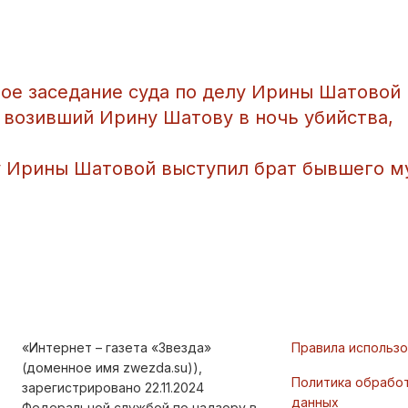
рвое заседание суда по делу Ирины Шатовой
, возивший Ирину Шатову в ночь убийства,
елу Ирины Шатовой выступил брат бывшего 
«Интернет – газета «Звезда»
Правила использ
(доменное имя zwezda.su)),
Политика обрабо
зарегистрировано 22.11.2024
данных
Федеральной службой по надзору в