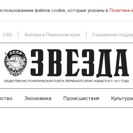
использованием файлов cookie, которые указаны в
Политике 
СВО
Выборы в Пермском крае
Социальная подд
ество
Экономика
Происшествия
Культура