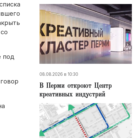
списка
ывшего
акрыть
 со
е под
08.08.2026 в 10:30
оговор
В Перми откроют Центр
креативных индустрий
на