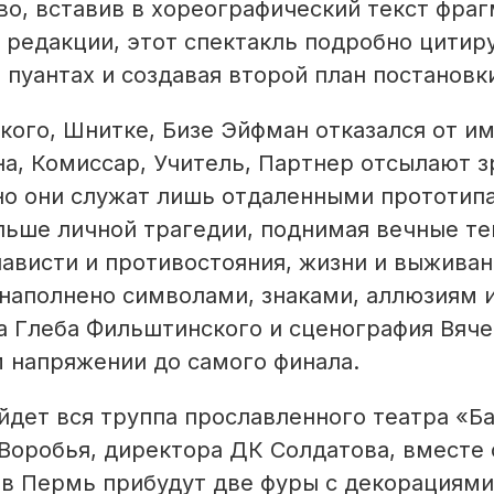
во, вставив в хореографический текст фра
й редакции, этот спектакль подробно цитир
пуантах и создавая второй план постановк
кого, Шнитке, Бизе Эйфман отказался от им
а, Комиссар, Учитель, Партнер отсылают з
но они служат лишь отдаленными прототипа
альше личной трагедии, поднимая вечные т
нависти и противостояния, жизни и выживан
наполнено символами, знаками, аллюзиям 
а Глеба Фильштинского и сценография Вяче
 напряжении до самого финала.
ыйдет вся труппа прославленного театра «Б
Воробья, директора ДК Солдатова, вместе 
 в Пермь прибудут две фуры с декорациями