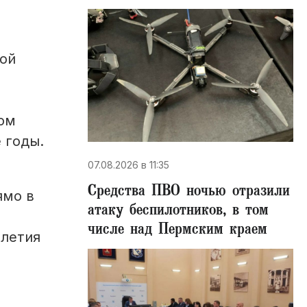
той
вом
 годы.
07.08.2026 в 11:35
Средства ПВО ночью отразили
ямо в
атаку беспилотников, в том
числе над Пермским краем
илетия