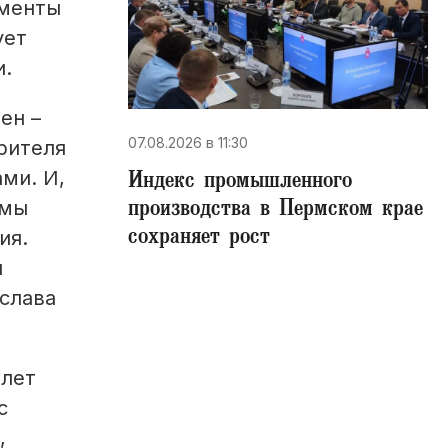
гменты
ует
и.
ен –
07.08.2026 в 11:30
рителя
Индекс промышленного
ми. И,
производства в Пермском крае
емы
сохраняет рост
ия.
и
слава
алет
с
,