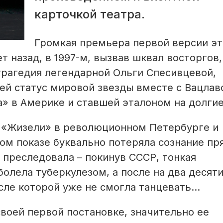
карточкой театра.
Громкая премьера первой версии э
т назад, в 1997-м, вызвав шквал восторгов,
 трагедия легендарной Ольги Спесивцевой,
ей статус мировой звезды вместе с Вацла
» в Америке и ставшей эталоном на долгие
у «Жизели» в революционном Петербурге и
вом показе буквально потеряла сознание пр
 преследовала – покинув СССР, тонкая
олела туберкулезом, а после на два десят
осле которой уже не смогла танцевать…
своей первой постановке, значительно ее