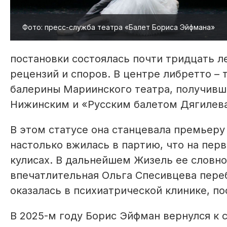
Фото: пресс-служба театра «Балет Бориса Эйфмана»
постановки состоялась почти тридцать ле
рецензий и споров. В центре либретто –
балерины Мариинского театра, получивш
Нижинским и «Русским балетом Дягилева
В этом статусе она станцевала премьер
настолько вжилась в партию, что на пер
кулисах. В дальнейшем Жизель ее словно
впечатлительная Ольга Спесивцева переб
оказалась в психиатрической клинике, п
В 2025-м году Борис Эйфман вернулся к 