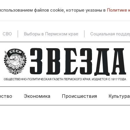
использованием файлов cookie, которые указаны в
Политике 
СВО
Выборы в Пермском крае
Социальная подд
ество
Экономика
Происшествия
Культура