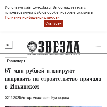
Используя сайт zwezda.su, Вы соглашаетесь с
использованием файлов cookie, которые указаны в
Политике конфиденциальности
Согласен
16+
Главные темы
80 лет Победы
Транспорт
Молодежная столица РФ
СВО
​67 млн рублей планируют
Выборы в Пермском крае
направить на строительство причала
Социальная поддержка
в Ильинском
Инфраструктура
Благоустройство
02.12.2025
Автор: Анастасия Кузнецова