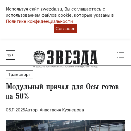
Используя сайт zwezda.su, Вы соглашаетесь с
использованием файлов cookie, которые указаны в
Политике конфиденциальности
Согласен
16+
Главные темы
80 лет Победы
Транспорт
Молодежная столица РФ
СВО
Модульный причал для Осы готов
Выборы в Пермском крае
на 50%
Социальная поддержка
06.11.2025
Автор: Анастасия Кузнецова
Инфраструктура
Благоустройство