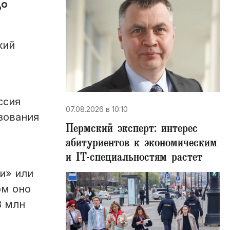
до
кий
ссия
07.08.2026 в 10:10
ьзования
Пермский эксперт: интерес
абитуриентов к экономическим
и IT-специальностям растет
и» или
ом оно
8 млн