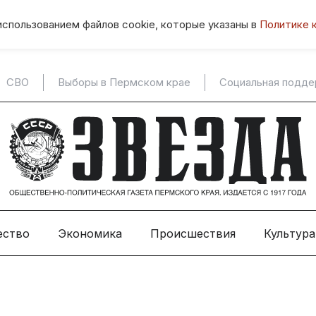
использованием файлов cookie, которые указаны в
Политике 
СВО
Выборы в Пермском крае
Социальная подд
ество
Экономика
Происшествия
Культура