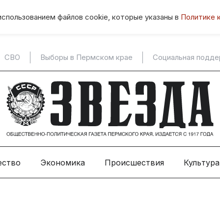
использованием файлов cookie, которые указаны в
Политике 
СВО
Выборы в Пермском крае
Социальная подд
ество
Экономика
Происшествия
Культура