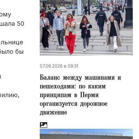
кому
шала 50
ельнице
было бы
07.08.2026 в 09:31
и
Баланс между машинами и
пешеходами: по каким
принципам в Перми
милию,
организуется дорожное
движение