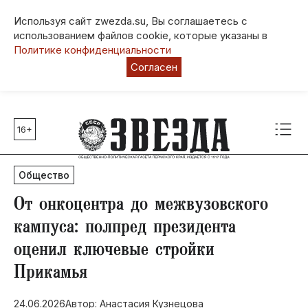
Используя сайт zwezda.su, Вы соглашаетесь с
использованием файлов cookie, которые указаны в
Политике конфиденциальности
Согласен
16+
Главные темы
80 лет Победы
Общество
Молодежная столица РФ
СВО
​От онкоцентра до межвузовского
Выборы в Пермском крае
кампуса: полпред президента
Социальная поддержка
оценил ключевые стройки
Инфраструктура
Прикамья
Благоустройство
24.06.2026
Автор: Анастасия Кузнецова