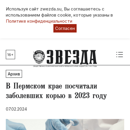
Используя сайт zwezda.su, Вы соглашаетесь с
использованием файлов cookie, которые указаны в
Политике конфиденциальности
Согласен
16+
Главные темы
80 лет Победы
Архив
Молодежная столица РФ
СВО
В Пермском крае посчитали
Выборы в Пермском крае
заболевших корью в 2023 году
Социальная поддержка
07.02.2024
Инфраструктура
Благоустройство