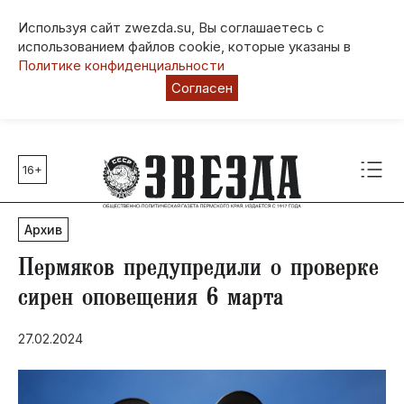
Используя сайт zwezda.su, Вы соглашаетесь с
использованием файлов cookie, которые указаны в
Политике конфиденциальности
Согласен
16+
Главные темы
80 лет Победы
Архив
Молодежная столица РФ
СВО
Пермяков предупредили о проверке
Выборы в Пермском крае
сирен оповещения 6 марта
Социальная поддержка
27.02.2024
Инфраструктура
Благоустройство