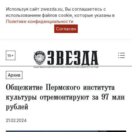
Используя сайт zwezda.su, Вы соглашаетесь с
использованием файлов cookie, которые указаны в
Политике конфиденциальности
Согласен
16+
Главные темы
80 лет Победы
Архив
Молодежная столица РФ
СВО
Общежитие Пермского института
Выборы в Пермском крае
культуры отремонтируют за 97 млн
Социальная поддержка
рублей
Инфраструктура
Благоустройство
21.02.2024