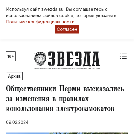
Используя сайт zwezda.su, Вы соглашаетесь с
использованием файлов cookie, которые указаны в
Политике конфиденциальности
Согласен
16+
Главные темы
80 лет Победы
Архив
Молодежная столица РФ
СВО
Общественники Перми высказались
Выборы в Пермском крае
за изменения в правилах
Социальная поддержка
использования электросамокатов
Инфраструктура
Благоустройство
09.02.2024