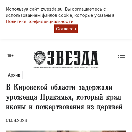
Используя сайт zwezda.su, Вы соглашаетесь с
использованием файлов cookie, которые указаны в
Политике конфиденциальности
Согласен
16+
Главные темы
80 лет Победы
Архив
Молодежная столица РФ
СВО
В Кировской области задержали
Выборы в Пермском крае
уроженца Прикамья, который крал
Социальная поддержка
иконы и пожертвования из церквей
Инфраструктура
Благоустройство
01.04.2024