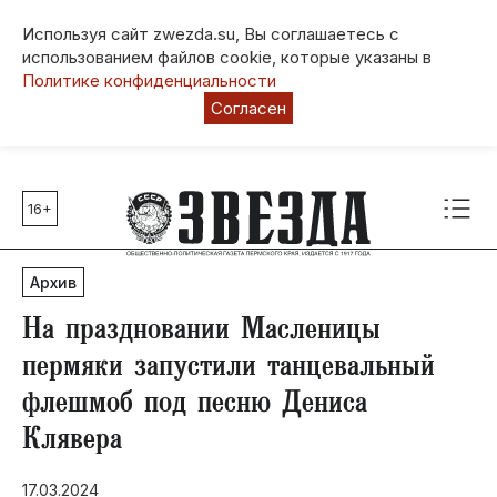
Используя сайт zwezda.su, Вы соглашаетесь с
использованием файлов cookie, которые указаны в
Политике конфиденциальности
Согласен
16+
Главные темы
80 лет Победы
Архив
Молодежная столица РФ
СВО
На праздновании Масленицы
Выборы в Пермском крае
пермяки запустили танцевальный
Социальная поддержка
флешмоб под песню Дениса
Инфраструктура
Клявера
Благоустройство
17.03.2024