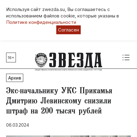
Используя сайт zwezda.su, Вы соглашаетесь с
использованием файлов cookie, которые указаны в
Политике конфиденциальности
Согласен
16+
Главные темы
80 лет Победы
Архив
Молодежная столица РФ
СВО
Экс-начальнику УКС Прикамья
Выборы в Пермском крае
Дмитрию Левинскому снизили
Социальная поддержка
штраф на 200 тысяч рублей
Инфраструктура
Благоустройство
06.03.2024