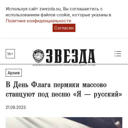
Используя сайт zwezda.su, Вы соглашаетесь с
использованием файлов cookie, которые указаны в
Политике конфиденциальности
Согласен
16+
Главные темы
80 лет Победы
Архив
Молодежная столица РФ
СВО
В День Флага пермяки массово
Выборы в Пермском крае
станцуют под песню «Я — русский»
Социальная поддержка
21.08.2023
Инфраструктура
Благоустройство