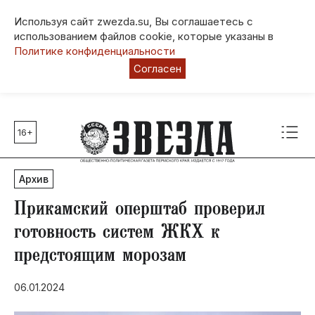
Используя сайт zwezda.su, Вы соглашаетесь с
использованием файлов cookie, которые указаны в
Политике конфиденциальности
Согласен
16+
Главные темы
80 лет Победы
Архив
Молодежная столица РФ
СВО
Прикамский оперштаб проверил
Выборы в Пермском крае
готовность систем ЖКХ к
Социальная поддержка
предстоящим морозам
Инфраструктура
Благоустройство
06.01.2024