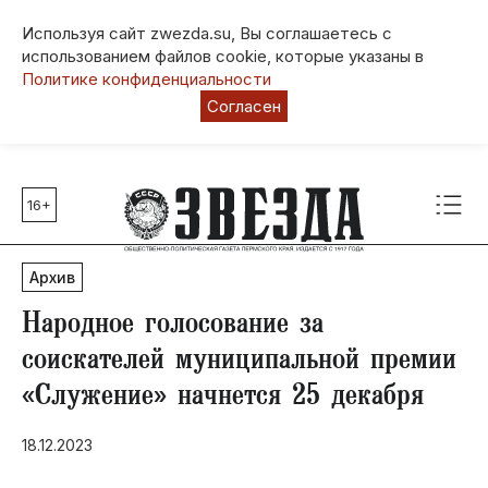
Используя сайт zwezda.su, Вы соглашаетесь с
использованием файлов cookie, которые указаны в
Политике конфиденциальности
Согласен
16+
Главные темы
80 лет Победы
Архив
Молодежная столица РФ
СВО
Народное голосование за
Выборы в Пермском крае
соискателей муниципальной премии
Социальная поддержка
«Служение» начнется 25 декабря
Инфраструктура
Благоустройство
18.12.2023