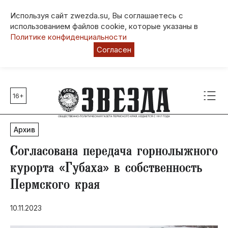
Используя сайт zwezda.su, Вы соглашаетесь с
использованием файлов cookie, которые указаны в
Политике конфиденциальности
Согласен
16+
Главные темы
80 лет Победы
Архив
Молодежная столица РФ
СВО
Согласована передача горнолыжного
Выборы в Пермском крае
курорта «Губаха» в собственность
Социальная поддержка
Пермского края
Инфраструктура
Благоустройство
10.11.2023