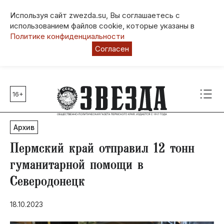
Используя сайт zwezda.su, Вы соглашаетесь с
использованием файлов cookie, которые указаны в
Политике конфиденциальности
Согласен
16+
Главные темы
80 лет Победы
Архив
Молодежная столица РФ
СВО
Пермский край отправил 12 тонн
Выборы в Пермском крае
гуманитарной помощи в
Социальная поддержка
Северодонецк
Инфраструктура
Благоустройство
18.10.2023