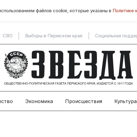
использованием файлов cookie, которые указаны в
Политике 
СВО
Выборы в Пермском крае
Социальная подд
ество
Экономика
Происшествия
Культура