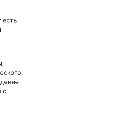
 есть
й
ы,
ческого
ждение
 с