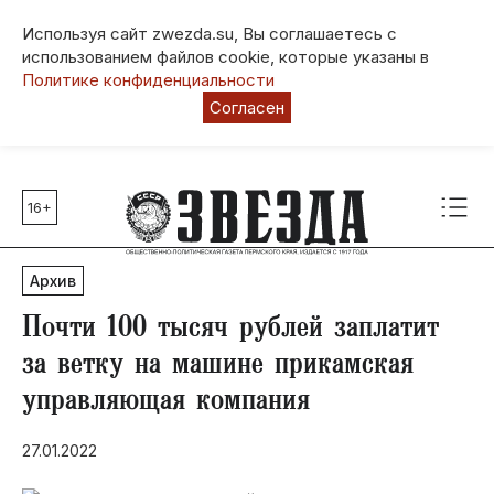
Используя сайт zwezda.su, Вы соглашаетесь с
использованием файлов cookie, которые указаны в
Политике конфиденциальности
Согласен
16+
Главные темы
80 лет Победы
Архив
Молодежная столица РФ
СВО
Почти 100 тысяч рублей заплатит
Выборы в Пермском крае
за ветку на машине прикамская
Социальная поддержка
управляющая компания
Инфраструктура
Благоустройство
27.01.2022