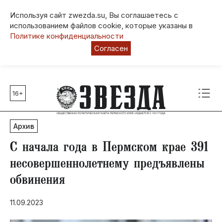
Используя сайт zwezda.su, Вы соглашаетесь с
использованием файлов cookie, которые указаны в
Политике конфиденциальности
Согласен
16+
Главные темы
80 лет Победы
Архив
Молодежная столица РФ
СВО
С начала года в Пермском крае 391
Выборы в Пермском крае
несовершеннолетнему предъявлены
Социальная поддержка
обвинения
Инфраструктура
Благоустройство
11.09.2023