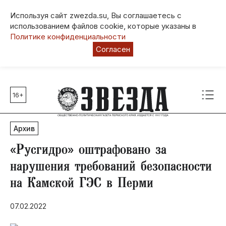
Используя сайт zwezda.su, Вы соглашаетесь с
использованием файлов cookie, которые указаны в
Политике конфиденциальности
Согласен
16+
Главные темы
80 лет Победы
Архив
Молодежная столица РФ
СВО
«Русгидро» оштрафовано за
Выборы в Пермском крае
нарушения требований безопасности
Социальная поддержка
на Камской ГЭС в Перми
Инфраструктура
Благоустройство
07.02.2022