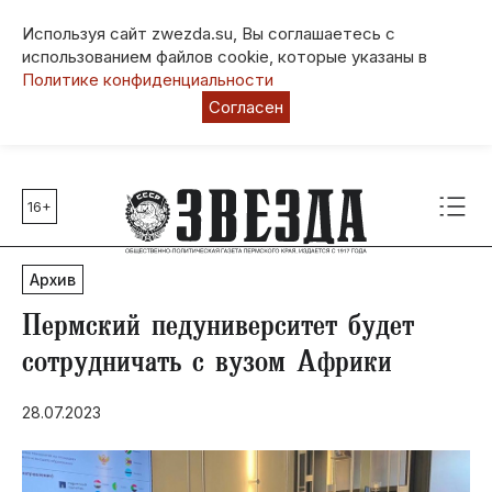
Используя сайт zwezda.su, Вы соглашаетесь с
использованием файлов cookie, которые указаны в
Политике конфиденциальности
Согласен
16+
Главные темы
80 лет Победы
Архив
Молодежная столица РФ
СВО
Пермский педуниверситет будет
Выборы в Пермском крае
сотрудничать с вузом Африки
Социальная поддержка
28.07.2023
Инфраструктура
Благоустройство