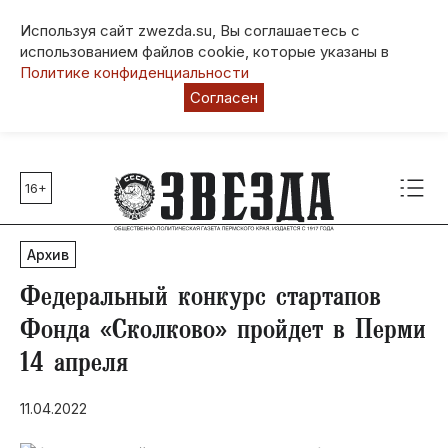
Используя сайт zwezda.su, Вы соглашаетесь с
использованием файлов cookie, которые указаны в
Политике конфиденциальности
Согласен
16+
Главные темы
80 лет Победы
Архив
Молодежная столица РФ
СВО
Федеральный конкурс стартапов
Выборы в Пермском крае
Фонда «Сколково» пройдет в Перми
Социальная поддержка
14 апреля
Инфраструктура
Благоустройство
11.04.2022