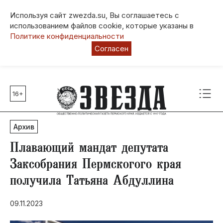
Используя сайт zwezda.su, Вы соглашаетесь с
использованием файлов cookie, которые указаны в
Политике конфиденциальности
Согласен
16+
Главные темы
80 лет Победы
Архив
Молодежная столица РФ
СВО
Плавающий мандат депутата
Выборы в Пермском крае
Заксобрания Пермскогого края
Социальная поддержка
получила Татьяна Абдуллина
Инфраструктура
Благоустройство
09.11.2023