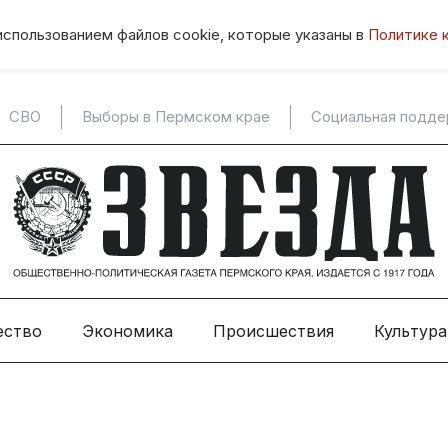
использованием файлов cookie, которые указаны в
Политике 
СВО
Выборы в Пермском крае
Социальная подд
ество
Экономика
Происшествия
Культура