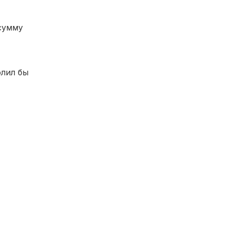
сумму
олил бы