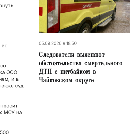
рнуть
05.08.2026 в 18:50
 во
Следователи выясняют
обстоятельства смертельного
 со
ДТП с питбайком в
ика ООО
Чайковском округе
ем, и в
также суд
 просит
ах МСУ на
 500