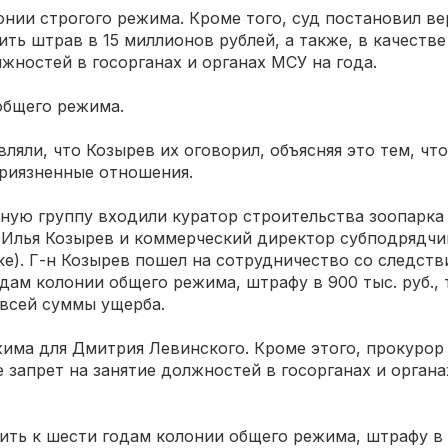
онии строгого режима. Кроме того, суд постановил ве
ть штрав в 15 миллионов рублей, а также, в качестве
лжностей в госорганах и органах МСУ на года.
 общего режима.
ляли, что Козырев их оговорил, объясняя это тем, что
риязненные отношения.​
ную группу входили куратор строительства зоопарка
 Илья Козырев и коммерческий директор субподрядч
е). Г-н Козырев пошел на сотрудничество со следстви
одам колонии общего режима, штрафу в 900 тыс. руб., 
всей суммы ущерба.​
жима для Дмитрия Левинского. Кроме этого, прокурор
же запрет на занятие должностей в госорганах и орган
ить к шести годам колонии общего режима, штрафу в