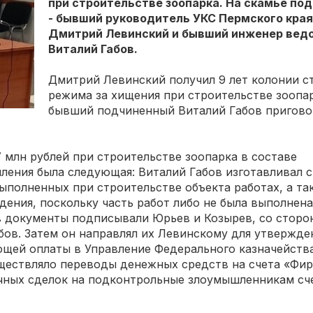
при строительстве зоопарка. На скамье п
- бывший руководитель УКС Пермского края
Дмитрий Левинский и бывший инженер вед
Виталий Габов.
Дмитрий Левинский получил 9 лет колонии с
режима за хищения ​при строительстве зоопар
бывший подчиненный Виталий Габов пригово
7 млн рублей при строительстве зоопарка в составе
ления была следующая: Виталий Габов изготавливал 
выполненных при строительстве объекта работах, а та
ения, поскольку часть работ либо не была выполнена
в документы подписывали Юрьев и Козырев, со сторо
бов. Затем он направлял их Левинскому для утвержде
щей оплаты в Управление Федерального казначейства
уществляло переводы денежных средств на счета «Фи
чных сделок на подконтрольные злоумышленникам сче