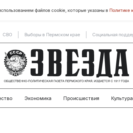
использованием файлов cookie, которые указаны в
Политике 
СВО
Выборы в Пермском крае
Социальная подд
ество
Экономика
Происшествия
Культура