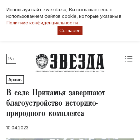
Используя сайт zwezda.su, Вы соглашаетесь с
использованием файлов cookie, которые указаны в
Политике конфиденциальности
Согласен
16+
Главные темы
80 лет Победы
Архив
Молодежная столица РФ
СВО
В селе Прикамья завершают
Выборы в Пермском крае
благоустройство историко-
Социальная поддержка
природного комплекса
Инфраструктура
Благоустройство
10.04.2023