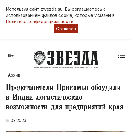
Используя сайт zwezda.su, Вы соглашаетесь с
использованием файлов cookie, которые указаны в
Политике конфиденциальности
Согласен
16+
Главные темы
80 лет Победы
Архив
Молодежная столица РФ
СВО
Представители Прикамья обсудили
Выборы в Пермском крае
в Индии логистические
Социальная поддержка
возможности для предприятий края
Инфраструктура
Благоустройство
15.03.2023