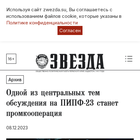
Используя сайт zwezda.su, Вы соглашаетесь с
использованием файлов cookie, которые указаны в
Политике конфиденциальности
Согласен
16+
Главные темы
80 лет Победы
Архив
Молодежная столица РФ
СВО
Одной из центральных тем
Выборы в Пермском крае
обсуждения на ПИПФ-23 станет
Социальная поддержка
промкооперация
Инфраструктура
Благоустройство
08.12.2023