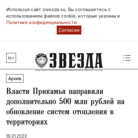
Используя сайт zwezda.su, Вы соглашаетесь с
использованием файлов cookie, которые указаны в
Политике конфиденциальности
Согласен
16+
Главные темы
80 лет Победы
Архив
Молодежная столица РФ
СВО
Власти Прикамья направили
Выборы в Пермском крае
дополнительно 500 млн рублей на
Социальная поддержка
обновление систем отопления в
Инфраструктура
территориях
Благоустройство
16.01.2023