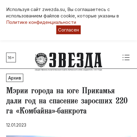
Используя сайт zwezda.su, Вы соглашаетесь с
использованием файлов cookie, которые указаны в
Политике конфиденциальности
Согласен
16+
Главные темы
80 лет Победы
Архив
Молодежная столица РФ
СВО
Мэрии города на юге Прикамья
Выборы в Пермском крае
дали год на спасение заросших 220
Социальная поддержка
га «Комбайна»-банкрота
Инфраструктура
Благоустройство
12.01.2023