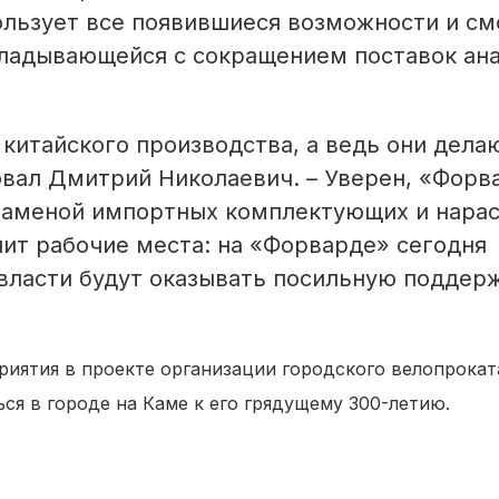
льзует все появившиеся возможности и с
кладывающейся с сокращением поставок ан
 китайского производства, а ведь они дела
овал Дмитрий Николаевич. – Уверен, «Форв
 заменой импортных комплектующих и нара
чит рабочие места: на «Форварде» сегодня
 власти будут оказывать посильную поддер
риятия в проекте организации городского велопрокат
ся в городе на Каме к его грядущему 300-летию.