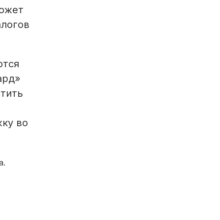
может
алогов
ются
ард»
стить
жку во
а.