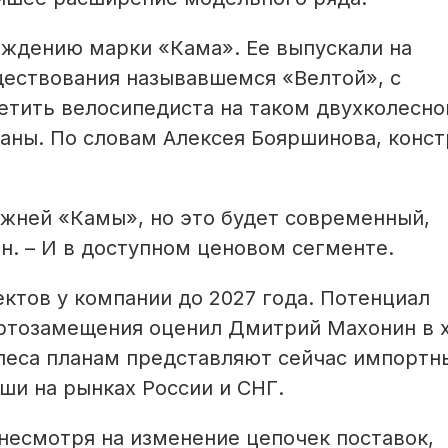
ождению марки «Кама». Ее выпускали на
ществования называвшемся «Велтой», с
етить велосипедиста на таком двухколесно
аны. По словам Алексея Бояршинова, конст
жней «Камы», но это будет современный,
н. – И в доступном ценовом сегменте.
ктов у компании до 2027 года. Потенциал
ортозамещения оценил Дмитрий Махонин в 
олеса планам представляют сейчас импортн
иши на рынках России и СНГ.
 несмотря на изменение цепочек поставок,