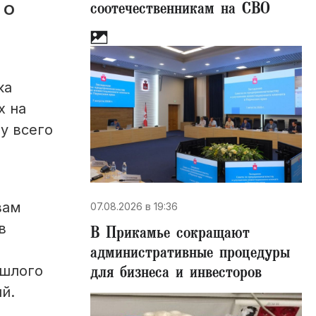
соотечественникам на СВО
 О
ка
х на
у всего
вам
07.08.2026 в 19:36
в
В Прикамье сокращают
административные процедуры
для бизнеса и инвесторов
ошлого
й.