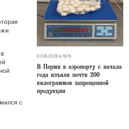
оторая
ажи
 в
07.08.2026 в 19:15
ей
В Перми в аэропорту с начала
ной
года изъяли почти 200
килограммов запрещенной
продукции
мился с