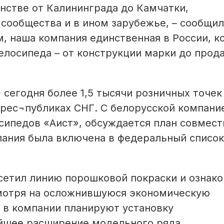
анстве от Калининграда до Камчатки,
 сообщества и в ином зарубежье, – сообщил
, наша компания единственная в России, к
елосипеда – от конструкции марки до прод
сегодня более 1,5 тысячи розничных точек
х рес¬публиках СНГ. С белорусской компани
ипедов «Аист», обсуждается план совмест
пания была включена в федеральный список
сетил линию порошковой покраски и ознако
смотря на осложнившуюся экономическую
, в компании планируют установку
йшее расширение модельного ряда.