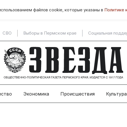
использованием файлов cookie, которые указаны в
Политике 
СВО
Выборы в Пермском крае
Социальная подд
ество
Экономика
Происшествия
Культура