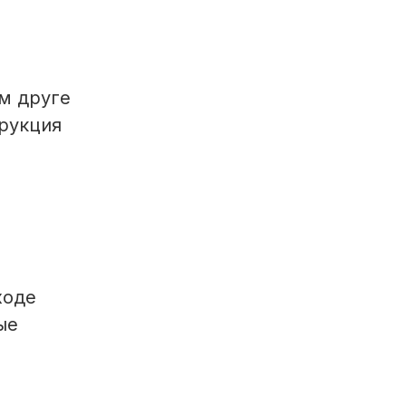
м друге
рукция
ходе
ые