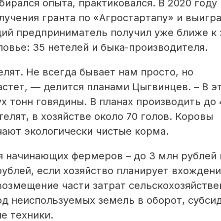
бирался опыта, практиковался. В 2020 году
лучения гранта по «Агростартапу» и выигра
щий предприниматель получил уже ближе к 
овье: 35 нетелей и быка-производителя.
елят. Не всегда бывает нам просто, но
астет, — делится планами Цыгвинцев. – В э
х тонн говядины. В планах производить до 
телят, в хозяйстве около 70 голов. Коровы
чают экологически чистые корма.
я начинающих фермеров – до 3 млн рублей 
рублей, если хозяйство планирует вхождени
 возмещение части затрат сельскохозяйств
д неиспользуемых земель в оборот, субсид
е техники.