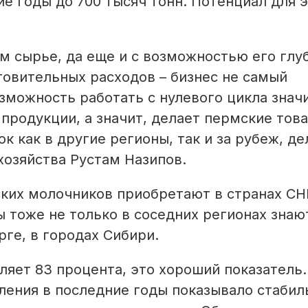
е годы до 700 тысяч тонн. Потенциал для 
м сырье, да еще и с возможностью его глу
товительных расходов – бизнес не самый
зможность работать с нулевого цикла знач
продукции, а значит, делает пермские тов
 как в другие регионы, так и за рубеж, де
хозяйства Рустам Назипов.
ких молочников приобретают в странах СНГ
 тоже не только в соседних регионах знаю
рге, в городах Сибири.
яет 83 процента, это хороший показатель.
ления в последние годы показывало стаби