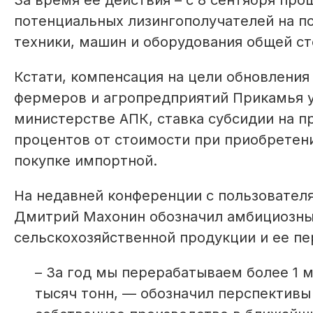
За время ее действия – с 8 сентября прош
потенциальных лизингополучателей на п
техники, машин и оборудования общей ст
Кстати, компенсация на цели обновлени
фермеров и агропредприятий Прикамья ув
министерстве АПК, ставка субсидии на п
процентов от стоимости при приобретени
покупке импортной.
На недавней конференции с пользовател
Дмитрий Махонин обозначил амбициозны
сельскохозяйственной продукции и ее пе
– За год мы перерабатываем более 1 м
тысяч тонн, — обозначил перспективы