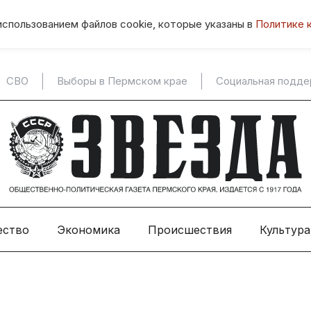
использованием файлов cookie, которые указаны в
Политике 
СВО
Выборы в Пермском крае
Социальная подд
ество
Экономика
Происшествия
Культура