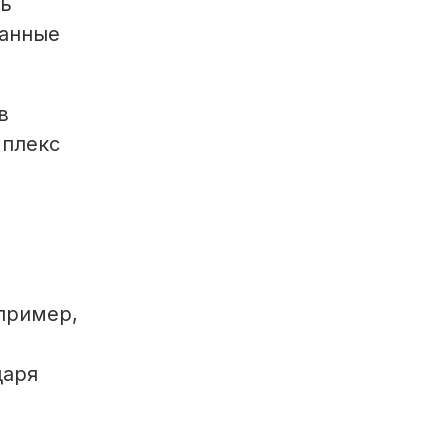
ть
данные
в
мплекс
пример,
даря