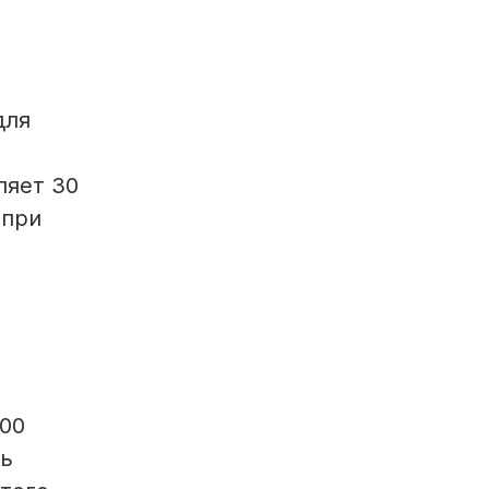
для
ляет 30
 при
500
ть