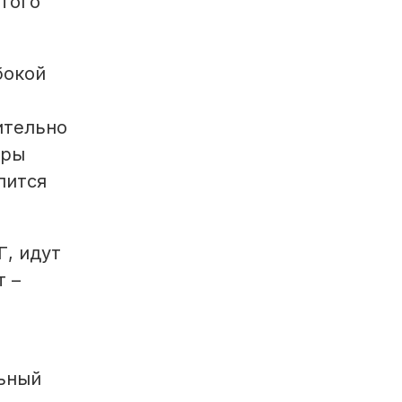
этого
бокой
ительно
ары
лится
, идут
т –
льный