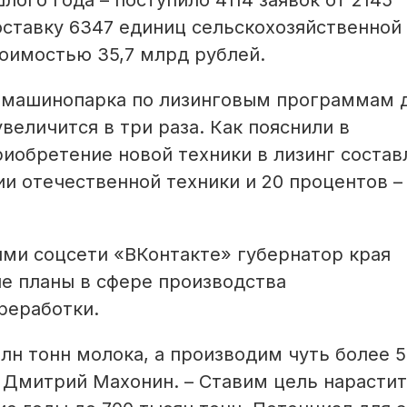
лого года – поступило 4114 заявок от 2145
оставку 6347 единиц сельскохозяйственной
оимостью 35,7 млрд рублей.
я машинопарка по лизинговым программам 
еличится в три раза. Как пояснили в
риобретение новой техники в лизинг состав
и отечественной техники и 20 процентов –
ями соцсети «ВКонтакте» губернатор края
е планы в сфере производства
реработки.
лн тонн молока, а производим чуть более 
 Дмитрий Махонин. – Ставим цель нарасти