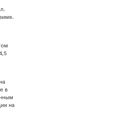
л.
зиме.
том
4,5
на
е в
енным
ии на