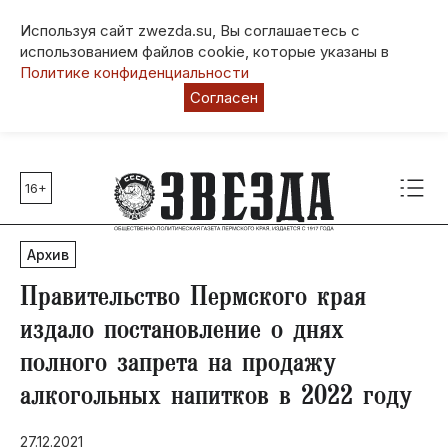
Используя сайт zwezda.su, Вы соглашаетесь с
использованием файлов cookie, которые указаны в
Политике конфиденциальности
Согласен
16+
Главные темы
80 лет Победы
Архив
Молодежная столица РФ
СВО
Правительство Пермского края
Выборы в Пермском крае
издало постановление о днях
Социальная поддержка
полного запрета на продажу
Инфраструктура
алкогольных напитков в 2022 году
Благоустройство
27.12.2021