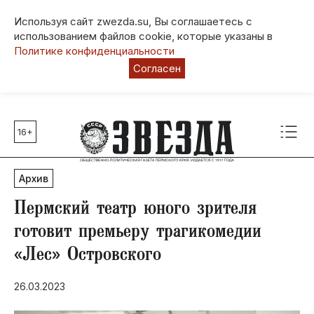
Используя сайт zwezda.su, Вы соглашаетесь с
использованием файлов cookie, которые указаны в
Политике конфиденциальности
Согласен
16+
Главные темы
80 лет Победы
Архив
Молодежная столица РФ
СВО
Пермский театр юного зрителя
Выборы в Пермском крае
готовит премьеру трагикомедии
Социальная поддержка
«Лес» Островского
Инфраструктура
Благоустройство
26.03.2023